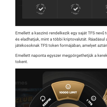
Emellett a kaszinó rendelkezik egy saját TFS nevű 
és eladhatjuk, mint a többi kriptovalutát. Ráadásul 
játékosoknak TFS token formájában, amelyet aztán
Emellett naponta egyszer megpörgethetjük a kerek
tokent.