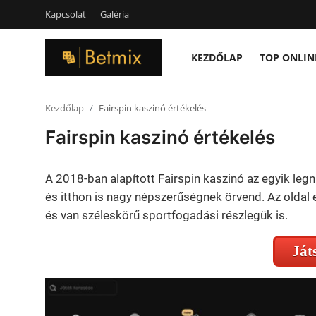
Kapcsolat
Galéria
KEZDŐLAP
TOP ONLIN
Kezdőlap
Kezdőlap
Fairspin kaszinó értékelés
Kapcsolat
Fairspin kaszinó értékelés
Top online kaszinók
A 2018-ban alapított Fairspin kaszinó az egyik le
Bónuszok
és itthon is nagy népszerűségnek örvend. Az oldal 
Online kaszinó
és van széleskörű sportfogadási részlegük is.
Sportfogadó suli
Ját
Pénzügyek
Galéria