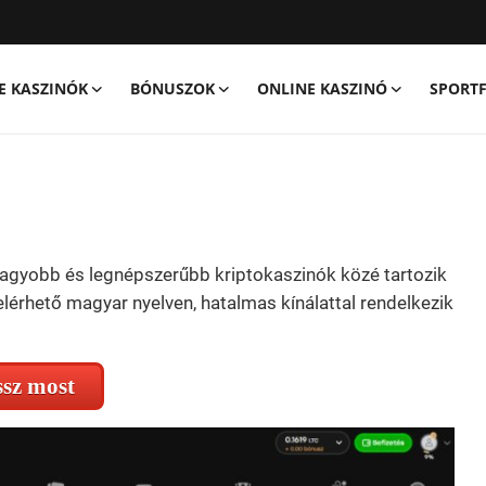
E KASZINÓK
BÓNUSZOK
ONLINE KASZINÓ
SPORT
gnagyobb és legnépszerűbb kriptokaszinók közé tartozik
elérhető magyar nyelven, hatalmas kínálattal rendelkezik
ssz most