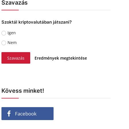
Szavazás
Szoktál kriptovalutában játszani?
Igen
Nem
Szavazás
Eredmények megtekintése
Kövess minket!
Facebook